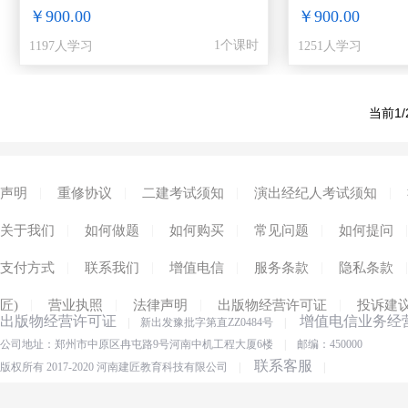
￥900.00
￥900.00
1个课时
1197人学习
1251人学习
当前1/
|
|
|
|
声明
重修协议
二建考试须知
演出经纪人考试须知
|
|
|
|
|
关于我们
如何做题
如何购买
常见问题
如何提问
|
|
|
|
|
支付方式
联系我们
增值电信
服务条款
隐私条款
|
|
|
|
匠)
营业执照
法律声明
出版物经营许可证
投诉建
出版物经营许可证
增值电信业务经
|
新出发豫批字第直ZZ0484号
|
公司地址：郑州市中原区冉屯路9号河南中机工程大厦6楼
|
邮编：450000
联系客服
版权所有 2017-2020 河南建匠教育科技有限公司
|
|