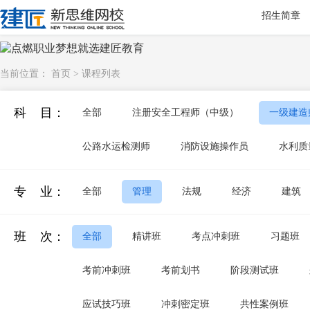
招生简章
当前位置：
首页
>
课程列表
科 目：
全部
注册安全工程师（中级）
一级建造
公路水运检测师
消防设施操作员
水利质
专 业：
全部
管理
法规
经济
建筑
班 次：
全部
精讲班
考点冲刺班
习题班
考前冲刺班
考前划书
阶段测试班
应试技巧班
冲刺密定班
共性案例班