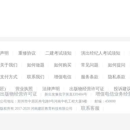
|
|
|
|
声明
重修协议
二建考试须知
演出经纪人考试须知
|
|
|
|
|
关于我们
如何做题
如何购买
常见问题
如何提问
|
|
|
|
|
支付方式
联系我们
增值电信
服务条款
隐私条款
|
|
|
|
匠)
营业执照
法律声明
出版物经营许可证
投诉建
出版物经营许可证
增值电信业务经
|
新出发豫批字第直ZZ0484号
|
公司地址：郑州市中原区冉屯路9号河南中机工程大厦6楼
|
邮编：450000
联系客服
版权所有 2017-2020 河南建匠教育科技有限公司
|
|