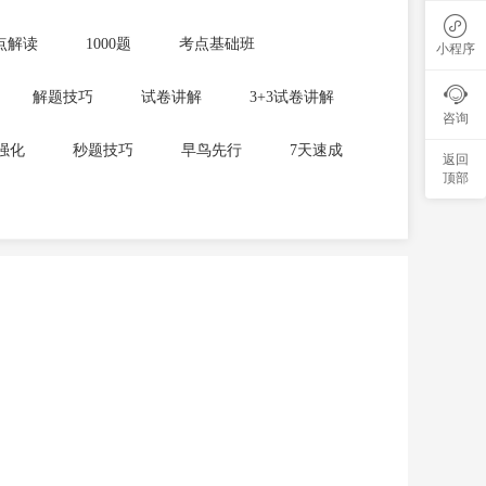

点解读
1000题
考点基础班
小程序

解题技巧
试卷讲解
3+3试卷讲解
咨询
强化
秒题技巧
早鸟先行
7天速成
返回
顶部