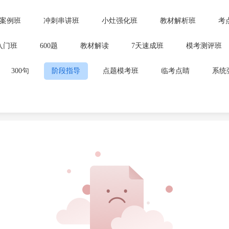
案例班
冲刺串讲班
小灶强化班
教材解析班
考
入门班
600题
教材解读
7天速成班
模考测评班
300句
阶段指导
点题模考班
临考点睛
系统