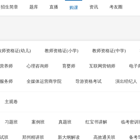
招生简章
题库
直播
资讯
考友圈
购课
教师资格证(幼儿)
教师资格证(小学)
教师资格证(中学)
营养师
心理咨询师
育婴师
互联网营销师
电子
服务师
全媒体运营商学院
导游资格考试
演出经纪人
主观卷
习题班
案例班
真题班
红宝书讲解
临考密训
试班
郑州精讲班
新大纲解读
高效通关班
备考