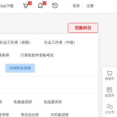
0
0



App下载
登录
注册
|
切换科目
社会工作者（初级）
社会工作者（中级）
商务师
计算机软件资格考试
法律职业资格

购物车

益题库
班
私教拔高班
实战通关班

公众号
导学班
考后估分班
30天集训营