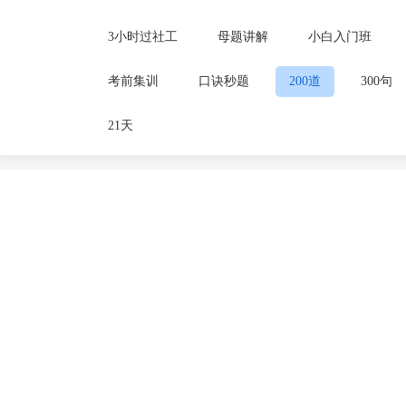
3小时过社工
母题讲解
小白入门班
考前集训
口诀秒题
200道
300句
21天