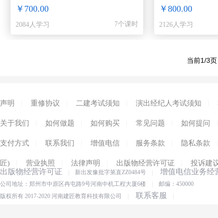
￥700.00
￥800.00
7个课时
2084人学习
2126人学习
当前1/3页
|
|
|
|
声明
重修协议
二建考试须知
演出经纪人考试须知
|
|
|
|
|
关于我们
如何做题
如何购买
常见问题
如何提问
|
|
|
|
|
支付方式
联系我们
增值电信
服务条款
隐私条款
|
|
|
|
匠)
营业执照
法律声明
出版物经营许可证
投诉建
出版物经营许可证
增值电信业务经
|
新出发豫批字第直ZZ0484号
|
公司地址：郑州市中原区冉屯路9号河南中机工程大厦6楼
|
邮编：450000
联系客服
版权所有 2017-2020 河南建匠教育科技有限公司
|
|